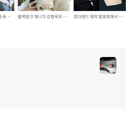
츄와 피프티피프티의 소속사와의 싸움은 다르다.
블랙핑크 제니가 강형욱의 유투브에 나와 밝힌 반려켠 카이에 대한 감회
킹더랜드 제작 발표회에서 윤아를 향한 기자의 질문에 상남자 답게 방어에 나선 이준호