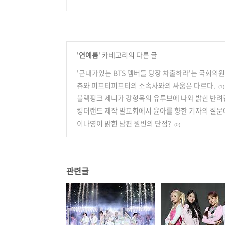
'
연예룸
' 카테고리의 다른 글
'군대가있는 BTS 멤버들 당장 차출하라'는 국회의
츄와 피프티피프티의 소속사와의 싸움은 다르다.
(1)
블랙핑크 제니가 강형욱의 유투브에 나와 밝힌 반려
킹더랜드 제작 발표회에서 윤아를 향한 기자의 질문
이나영이 밝힌 남편 원빈의 단점?
(0)
관련글