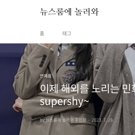
본문 바로가기
뉴스룸에 놀러와
홈
태그
연예룸
이제 해외를 노리는 민
supershy~
by 뉴스룸에 놀러와 주인장
2023. 7. 26.