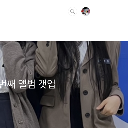
번째 앨범 갯업