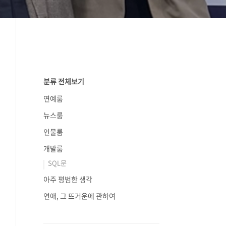
분류 전체보기
연예룸
뉴스룸
인물룸
개발룸
SQL문
아주 평범한 생각
연애, 그 뜨거운에 관하여