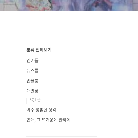
분류 전체보기
연예룸
뉴스룸
인물룸
개발룸
SQL문
아주 평범한 생각
연애, 그 뜨거운에 관하여