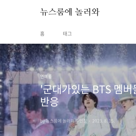
본문 바로가기
뉴스룸에 놀러와
홈
태그
연예룸
'군대가있는 BTS 멤
반응
by 뉴스룸에 놀러와 주인장
2023. 8. 15.