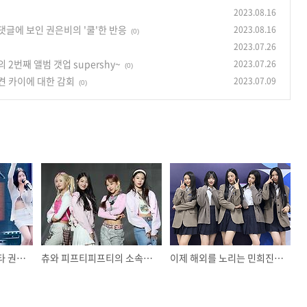
2023.08.16
글에 보인 권은비의 '쿨'한 반응
2023.08.16
(0)
2023.07.26
번째 앨범 갯업 supershy~
2023.07.26
(0)
켠 카이에 대한 감회
2023.07.09
(0)
최근 워터밤 라이징스타 권은비에게 달린 성희롱적 댓글에 보인 권은비의 '쿨'한 반응
츄와 피프티피프티의 소속사와의 싸움은 다르다.
이제 해외를 노리는 민희진의 아주 전략적인 뉴진스의 2번째 앨범 갯업 supershy~