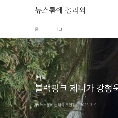
본문 바로가기
뉴스룸에 놀러와
홈
태그
연예룸
블랙핑크 제니가 강형욱
by 뉴스룸에 놀러와 주인장
2023. 7. 9.