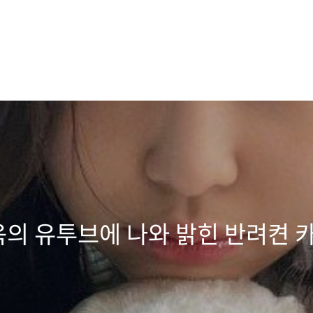
의 유투브에 나와 밝힌 반려켠 