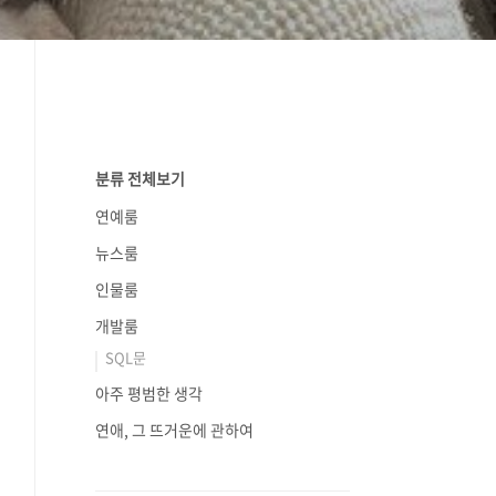
분류 전체보기
연예룸
뉴스룸
인물룸
개발룸
SQL문
아주 평범한 생각
연애, 그 뜨거운에 관하여