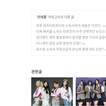
'
연예룸
' 카테고리의 다른 글
츄와 피프티피프티의 소속사와의 싸움은 다르다.
(1)
이제 해외를 노리는 민희진의 아주 전략적인 뉴진스의 2
킹더랜드 제작 발표회에서 윤아를 향한 기자의 질문
이나영이 밝힌 남편 원빈의 단점?
(0)
송지효 소속사 미정산금과 런닝맨 촬영 태도 논란?
(
관련글