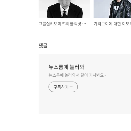
그룹실키보이즈의 블랙넛 김좆키 MC기형아 도대체 블랙넛 그는 어떤 사람인가
댓글
뉴스룸에 놀러와
뉴스룸에 놀러와서 같이 기사봐요~
구독하기