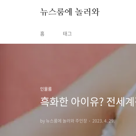
본문 바로가기
뉴스룸에 놀러와
홈
태그
인물룸
흑화한 아이유? 전세계
by 뉴스룸에 놀러와 주인장
2023. 4. 29.