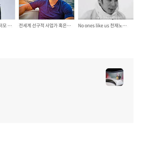
기리보이에 대한 이모저모 사실들
전세계 선구적 사업가 혹은 어그로꾼으로 불리고 있는 앤드류 테이트
No ones like us 천재노창에서 그냥노창으로 돌아온 입지전적인 훅재비