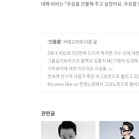
대해 비비는 "우승을 선물해 주고 싶었어요. 우승할 
'
인물룸
' 카테고리의 다른 글
DIE 4 YOU로 5년만에 드디어 복귀한 가수 딘에 대
그룹실키보이즈의 블랙넛 김좆키 MC기형아 도대체 
기리보이에 대한 이모저모 사실들
(1)
전세계 선구적 사업가 혹은 어그로꾼으로 불리고 있
No ones like us 천재노창에서 그냥노창으로 
관련글