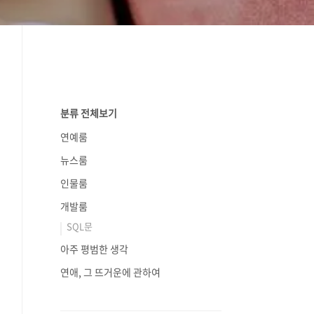
분류 전체보기
연예룸
뉴스룸
인물룸
개발룸
SQL문
아주 평범한 생각
연애, 그 뜨거운에 관하여