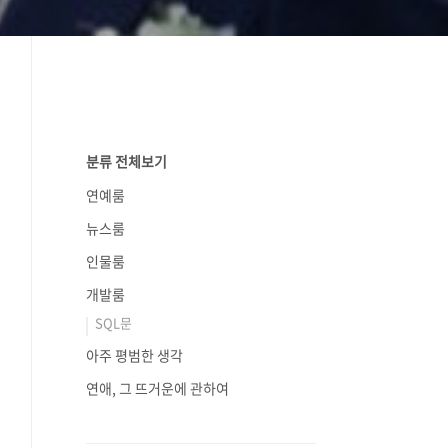
분류 전체보기
연예룸
뉴스룸
인물룸
개발룸
SQL문
아주 평범한 생각
연애, 그 뜨거운에 관하여