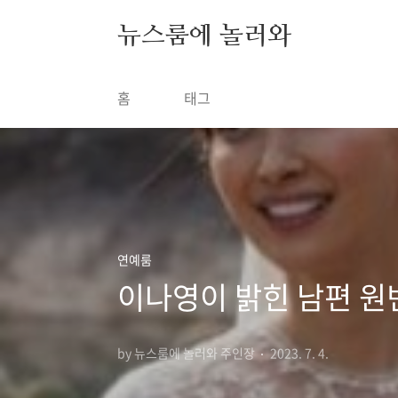
본문 바로가기
뉴스룸에 놀러와
홈
태그
연예룸
이나영이 밝힌 남편 원
by 뉴스룸에 놀러와 주인장
2023. 7. 4.