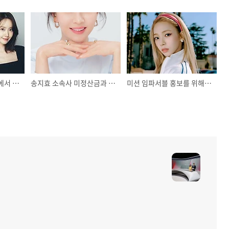
킹더랜드 제작 발표회에서 윤아를 향한 기자의 질문에 상남자 답게 방어에 나선 이준호
송지효 소속사 미정산금과 런닝맨 촬영 태도 논란?
미션 임파서블 홍보를 위해 한국을 방문한 톰 크루즈가 찾은 연예인은 에스파의 카리나?