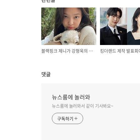
블랙핑크 제니가 강형욱의 유투브에 나와 밝힌 반려켠 카이에 대한 감회
댓글
뉴스룸에 놀러와
뉴스룸에 놀러와서 같이 기사봐요~
구독하기