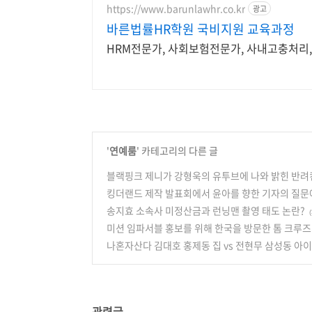
https://www.barunlawhr.co.kr
광고
바른법률HR학원 국비지원 교육과정
HRM전문가, 사회보험전문가, 사내고충처리, 
'
연예룸
' 카테고리의 다른 글
블랙핑크 제니가 강형욱의 유투브에 나와 밝힌 반려
킹더랜드 제작 발표회에서 윤아를 향한 기자의 질문
송지효 소속사 미정산금과 런닝맨 촬영 태도 논란?
(
미션 임파서블 홍보를 위해 한국을 방문한 톰 크루즈
나혼자산다 김대호 홍제동 집 vs 전현무 삼성동 아
관련글